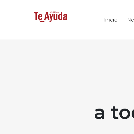
Inicio
No
a t